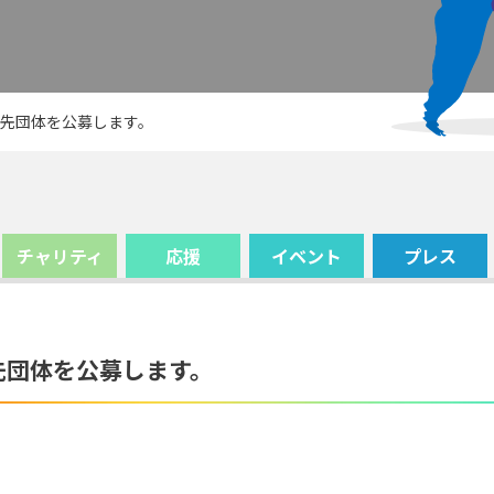
附先団体を公募します。
チャリティ
応援
イベント
プレス
先団体を公募します。