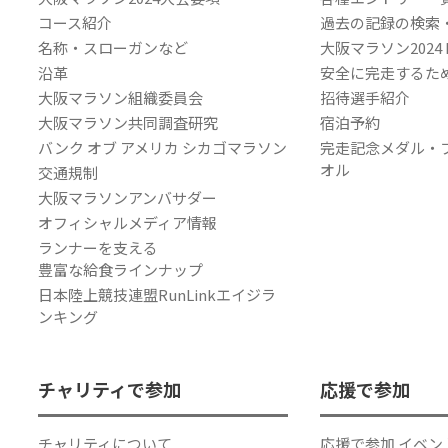
コース紹介
過去の記録の検索
名称・スローガンなど
大阪マラソン2024
沿革
安全に完走するた
大阪マラソン組織委員会
招待選手紹介
大阪マラソン共同調査研究
宿泊予約
バンク オブ アメリカ シカゴマラソン
完走記念メダル・
オル
交通規制
大阪マラソンアンバサダー
オフィシャルメディア情報
ランナーを支える
豊富な給食ラインナップ
日本陸上競技連盟RunLinkエイジラ
ンキング
チャリティで参加
応援で参加
チャリティについて
応援で参加 イベン